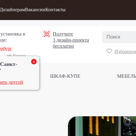
Дизайнерам
Вакансии
Контакты
 установка в
Получите
де:
3 дизайн-проекта
бесплатно
ербург
Избранно
о всей России
x
Санкт-
?
ЗАКАЗ
ШКАФ-КУПЕ
МЕБЕЛЬ
ать другой