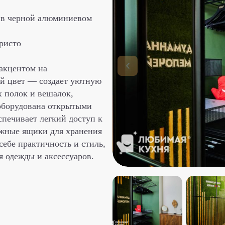
о в черной алюминиевом
ристо
акцентом на
ый цвет — создает уютную
х полок и вешалок,
оборудована открытыми
печивает легкий доступ к
жные ящики для хранения
себе практичность и стиль,
я одежды и аксессуаров.